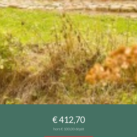
€ 412,70
hors
€ 100,00
dépôt