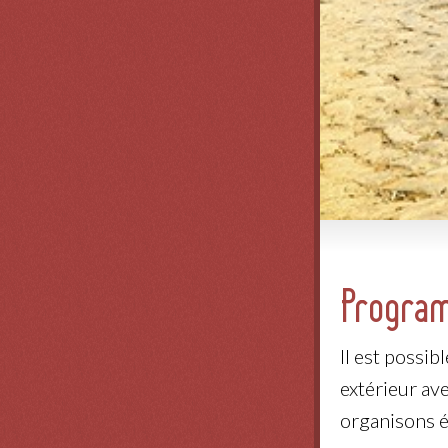
Program
Il est possi
extérieur ave
organisons é