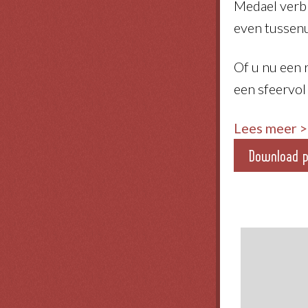
Medael verbl
even tussenu
Of u nu een 
een sfeervol
Lees meer
>
Download p