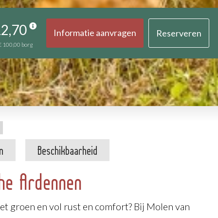
12,70
Informatie aanvragen
Reserveren
€ 100,00
borg
n
Beschikbaarheid
che Ardennen
het groen en vol rust en comfort? Bij Molen van