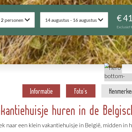
€ 4
2
personen
14 augustus - 16 augustus
Exclusief
Informatie
Foto's
Kenmerke
akantiehuisje huren in de Belgis
ek naar een klein vakantiehuisje in België, midden in 